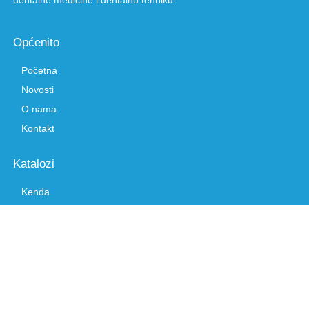
dentalne medicine i dentalnu tehniku.
Općenito
Početna
Novosti
O nama
Kontakt
Katalozi
Kenda
Stardust
Koi
Confezioni Cappello
Silver Care
B-well
Quick medical