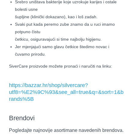
Srebro uništava bakterije koje uzrokuje karijes i ostale
bolesti usne
šupljine (klinički dokazano), kao i loš zadah.
Svaki put kada peremo zube znamo da u ruci imamo
potpuno čistu
četkicu, osiguravajući si time najbolju higijenu.
Jer mjenjajući samo glavu četkice štedimo novac i
čuvamo prirodu.
SiverCare proizvode možete pronaći i naručiti na linku:
https://bazzar.hr/shop/silvercare?
utf8=%E2%9C%93&see_all=true&q=&sort=1&b
rands%5B
Brendovi
Pogledajte najnovije asortimane navedenih brendova.