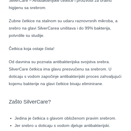
SilverCare – Antibakterijske četkice i proizvodi za oralnu
higijenu sa srebrom.
Zubne četkice na stalnom su udaru raznovrsnih mikroba, a
srebro na glavi SilverCarea uništava i do 99% bakterija,
potvrdile su studije.
Četkica koja ostaje čista!
Od davnina su poznata antibakterijska svojstva srebra.
SilverCare četkica ima glavu presvučenu sa srebrom. U
doticaju s vodom započinje antibakterijski proces zahvaljujući
kojemu bakterije na glavi četkice bivaju eliminirane.
Zašto SilverCare?
Jedina je četkica s glavom obloženom pravim srebrom.
Jer srebro u doticaju s vodom djeluje antibakterijski.