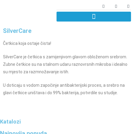
SilverCare
Četkica koja ostaje čista!
SilverCare je četkica s zamijenjivom glavom obloženom srebrom.
Zubne četkice su na stalnom udaru raznovrsnih mikroba i idealno
su mjesto za razmnožavanje istih.
U doticaju s vodom započinje antibakterijski proces, a srebro na
glavi četkice uništava i do 99% bakterija, potvrdile su studije.
Katalozi
Najnovija ponuda